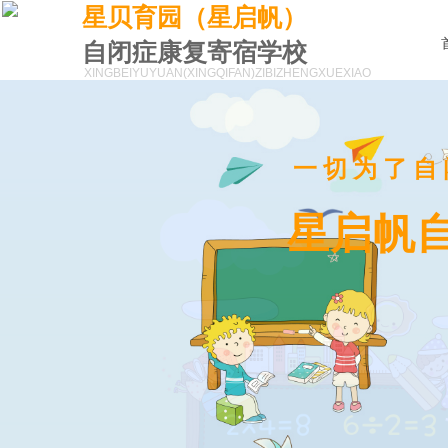
星贝育园（星启帆）
自闭症康复寄宿学校
XINGBEIYUYUAN(XINGQIFAN)
ZIBIZHENGXUEXIAO
一切为了自
星启帆