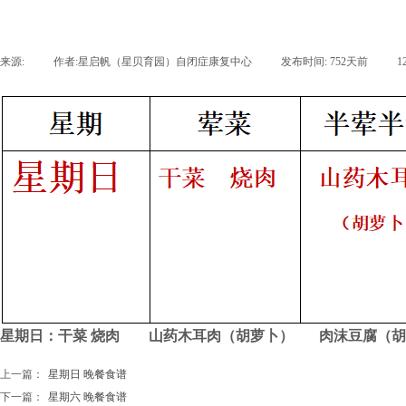
来源:
|
作者:
星启帆（星贝育园）自闭症康复中心
|
发布时间:
752天前
|
1
星期日：干菜 烧肉 山药木耳肉（胡萝卜） 肉沫豆腐（
上一篇：
星期日 晚餐食谱
下一篇：
星期六 晚餐食谱