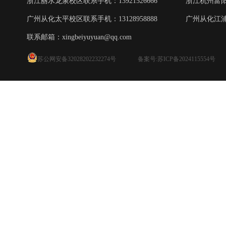
浙江丽水龙泉校区联系手机：13921526666
浙江杭州富阳校
广州从化太平校区联系手机：13128958888
广州从化江浦校
联系邮箱：
xingbeiyuyuan@qq.com
苏公网安备32028202232274号
备案号:苏ICP备2024115554号