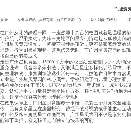
羊城筑
来源:
|
作者:
星启帆（星贝育园）自闭症康复中心
|
发布时间:
73天前
|
14
在广州从化的静谧一隅，一座占地十余亩的校园藏着最温暖的坚
业护航与温柔接纳，为珠三角地区的星宝们搭建起从孤独走向融
广州星贝育园深知，自闭症不是性格孤僻，更不是家庭教育的结
迟缓、行为刻板的现状，既焦虑又无助。而广州星贝育园的出现，
按自己的节奏成长。
走进广州星贝育园，15000 平方米的校园处处透着用心：柔
避免强光、噪音等多余刺激，又能满足星宝多样化训练需求。不同于
间整理衣物，康复训练渗透生活每一刻，让技能在日常中自然巩
专业是广州星贝育园的核心底气。学校组建了由儿童心理学家、
机构独创CBM 干预法，以安坐能力培养、意识建立、精神状态调
交、认知水平，再量身定制个性化方案：将 “主动表达” 拆解
境，让孩子在真实体验中理解社交规则。
在效果保障上，广州星贝育园敢于承诺：康复三个月无效全额退
今，已有众多星宝在这里蜕变：曾经不敢对视的孩子能主动互动
对广州及珠三角的星宝家庭而言，广州星贝育园不仅是康复机构
能卸下重担，看见孩子走向独立与快乐的可能