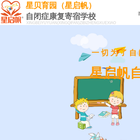
星贝育园（星启帆）
自闭症康复寄宿学校
XINGBEIYUYUAN(XINGQIFAN)
ZIBIZHENGXUEXIAO
一切为了自
星启帆