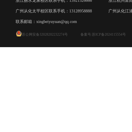
浙江丽水龙泉校区联系手机：13921526666
浙江杭州富阳校
广州从化太平校区联系手机：13128958888
广州从化江浦校
联系邮箱：
xingbeiyuyuan@qq.com
苏公网安备32028202232274号
备案号:苏ICP备2024115554号