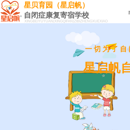
星贝育园（星启帆）
自闭症康复寄宿学校
XINGBEIYUYUAN(XINGQIFAN)
ZIBIZHENGXUEXIAO
一切为了自
星启帆