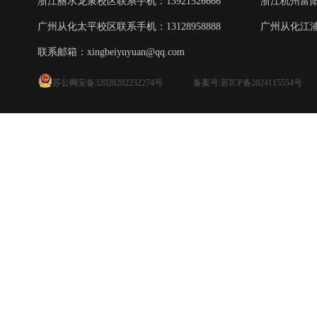
浙江丽水龙泉校区联系手机：13921526666
浙江杭州富阳校
广州从化太平校区联系手机：13128958888
广州从化江浦校
联系邮箱：
xingbeiyuyuan@qq.com
苏公网安备32028202232274号
备案号:苏ICP备2024115554号