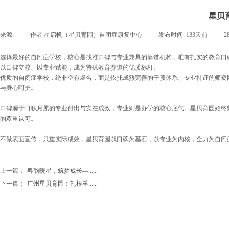
星贝
来源:
|
作者:
星启帆（星贝育园）自闭症康复中心
|
发布时间:
133天前
|
2
选择最好的自闭症学校，核心是找准口碑与专业兼具的靠谱机构，唯有扎实的教育口
以口碑立校、以专业赋能，成为特殊教育赛道的优质标杆。
优质的自闭症学校，绝非空有虚名，而是依托成熟完善的干预体系、专业持证的师资
与身心呵护。
口碑源于日积月累的专业付出与实在成效，专业则是办学的核心底气。星贝育园始终
的双重认可。
不做表面宣传，只重实际成效，星贝育园以口碑为基石，以专业为内核，全力为自闭
上一篇：
粤韵暖星，筑梦成长—......
下一篇：
广州星贝育园：扎根羊......