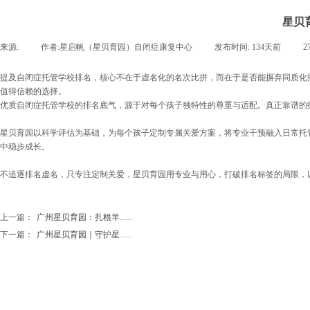
星贝
来源:
|
作者:
星启帆（星贝育园）自闭症康复中心
|
发布时间:
134天前
|
2
提及自闭症托管学校排名，核心不在于虚名化的名次比拼，而在于是否能摒弃同质化
值得信赖的选择。
优质自闭症托管学校的排名底气，源于对每个孩子独特性的尊重与适配。真正靠谱的
星贝育园以科学评估为基础，为每个孩子定制专属关爱方案，将专业干预融入日常托
中稳步成长。
不追逐排名虚名，只专注定制关爱，星贝育园用专业与用心，打破排名标签的局限，
上一篇：
广州星贝育园：扎根羊......
下一篇：
广州星贝育园｜守护星......