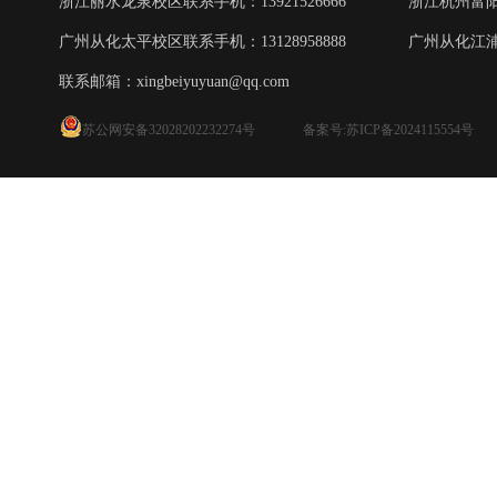
浙江丽水龙泉校区联系手机：13921526666
浙江杭州富阳校
广州从化太平校区联系手机：13128958888
广州从化江浦校
联系邮箱：
xingbeiyuyuan@qq.com
苏公网安备32028202232274号
备案号:苏ICP备2024115554号