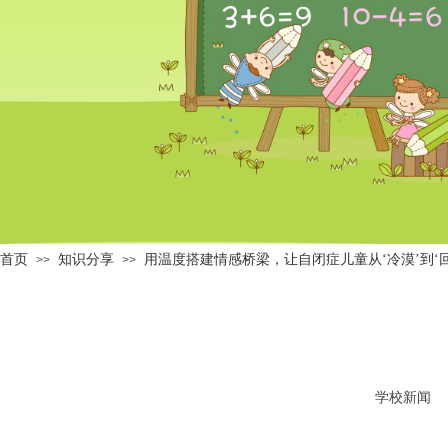
首页
知识分享
用温度搭建情感桥梁，让自闭症儿童从‘冷漠’到‘回
>>
>>
学校新闻