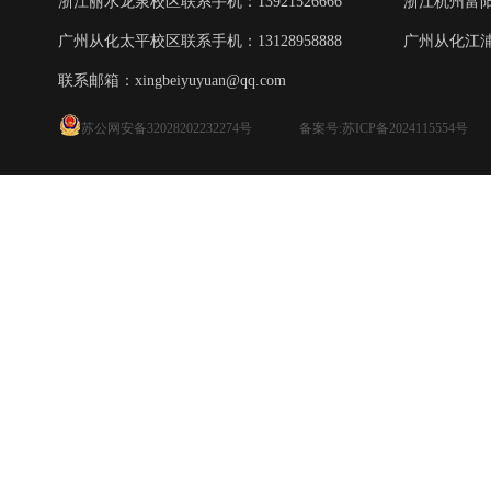
浙江丽水龙泉校区联系手机：13921526666
浙江杭州富阳校
广州从化太平校区联系手机：13128958888
广州从化江浦校
联系邮箱：
xingbeiyuyuan@qq.com
苏公网安备32028202232274号
备案号:苏ICP备2024115554号