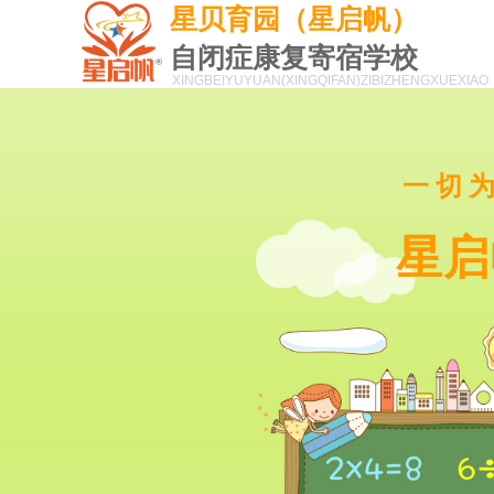
星贝育园（星启帆）
自闭症康复寄宿学校
XINGBEIYUYUAN(XINGQIFAN)
ZIBIZHENGXUEXIAO
一切
星启